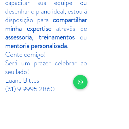
capacitar sua equipe ou 
desenhar o plano ideal, estou à 
disposição para 
compartilhar 
minha expertise
 através de 
assessoria
, 
treinamentos
 ou 
mentoria personalizada
.
Conte comigo!
Será um prazer celebrar ao 
seu lado!
Luane Bittes
(61) 9 9995 2860
www.luanebittes.com.br
@luanebittes.eventos @‌even
tos.em.foco