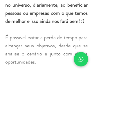
no universo, diariamente, ao beneficiar 
pessoas ou empresas com o que temos 
de melhor e isso ainda nos fará bem! :)
É possível evitar a perda de tempo para 
alcançar seus objetivos, desde que se 
analise o cenário e junto com ele as 
oportunidades.
Obrigada por ter lido até aqui!
Espero que este conteúdo tenha sido 
útil! Aproveite outros que estão 
disponíveis em nossas redes sociais e 
vamos trabalhar juntos para 
transformar seus desafios em 